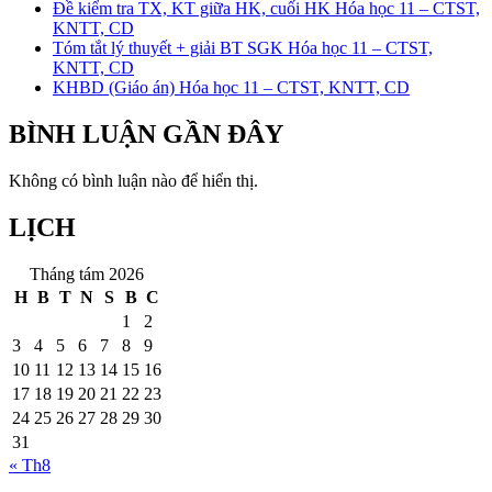
Đề kiểm tra TX, KT giữa HK, cuối HK Hóa học 11 – CTST,
KNTT, CD
Tóm tắt lý thuyết + giải BT SGK Hóa học 11 – CTST,
KNTT, CD
KHBD (Giáo án) Hóa học 11 – CTST, KNTT, CD
BÌNH LUẬN GẦN ĐÂY
Không có bình luận nào để hiển thị.
LỊCH
Tháng tám 2026
H
B
T
N
S
B
C
1
2
3
4
5
6
7
8
9
10
11
12
13
14
15
16
17
18
19
20
21
22
23
24
25
26
27
28
29
30
31
« Th8