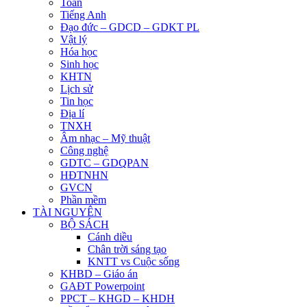
Toán
Tiếng Anh
Đạo đức – GDCD – GDKT PL
Vật lý
Hóa học
Sinh học
KHTN
Lịch sử
Tin học
Địa lí
TNXH
Âm nhạc – Mỹ thuật
Công nghệ
GDTC – GDQPAN
HĐTNHN
GVCN
Phần mềm
TÀI NGUYÊN
BỘ SÁCH
Cánh diều
Chân trời sáng tạo
KNTT vs Cuộc sống
KHBD – Giáo án
GAĐT Powerpoint
PPCT – KHGD – KHDH