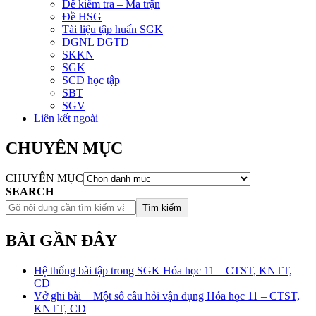
Đề kiểm tra – Ma trận
Đề HSG
Tài liệu tập huấn SGK
ĐGNL DGTD
SKKN
SGK
SCĐ học tập
SBT
SGV
Liên kết ngoài
CHUYÊN MỤC
CHUYÊN MỤC
SEARCH
Tìm kiếm
BÀI GẦN ĐÂY
Hệ thống bài tập trong SGK Hóa học 11 – CTST, KNTT,
CD
Vở ghi bài + Một số câu hỏi vận dụng Hóa học 11 – CTST,
KNTT, CD