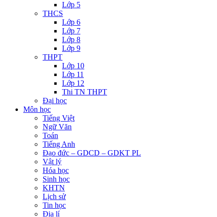
Lớp 5
THCS
Lớp 6
Lớp 7
Lớp 8
Lớp 9
THPT
Lớp 10
Lớp 11
Lớp 12
Thi TN THPT
Đại học
Môn học
Tiếng Việt
Ngữ Văn
Toán
Tiếng Anh
Đạo đức – GDCD – GDKT PL
Vật lý
Hóa học
Sinh học
KHTN
Lịch sử
Tin học
Địa lí