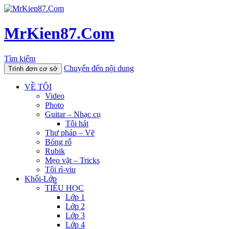
MrKien87.Com
Tìm kiếm
Chuyển đến nội dung
Trình đơn cơ sở
VỀ TÔI
Video
Photo
Guitar – Nhạc cụ
Tôi hát
Thư pháp – Vẽ
Bóng rổ
Rubik
Mẹo vặt – Tricks
Tôi rì-viu
Khối-Lớp
TIỂU HỌC
Lớp 1
Lớp 2
Lớp 3
Lớp 4