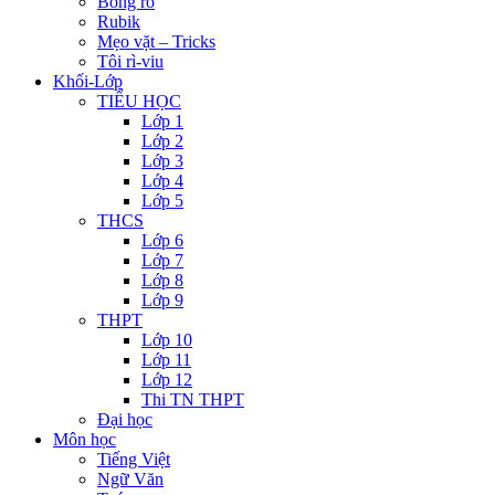
Bóng rổ
Rubik
Mẹo vặt – Tricks
Tôi rì-viu
Khối-Lớp
TIỂU HỌC
Lớp 1
Lớp 2
Lớp 3
Lớp 4
Lớp 5
THCS
Lớp 6
Lớp 7
Lớp 8
Lớp 9
THPT
Lớp 10
Lớp 11
Lớp 12
Thi TN THPT
Đại học
Môn học
Tiếng Việt
Ngữ Văn