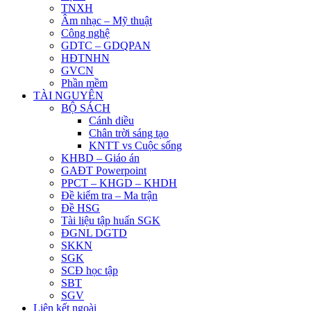
TNXH
Âm nhạc – Mỹ thuật
Công nghệ
GDTC – GDQPAN
HĐTNHN
GVCN
Phần mềm
TÀI NGUYÊN
BỘ SÁCH
Cánh diều
Chân trời sáng tạo
KNTT vs Cuộc sống
KHBD – Giáo án
GAĐT Powerpoint
PPCT – KHGD – KHDH
Đề kiểm tra – Ma trận
Đề HSG
Tài liệu tập huấn SGK
ĐGNL DGTD
SKKN
SGK
SCĐ học tập
SBT
SGV
Liên kết ngoài