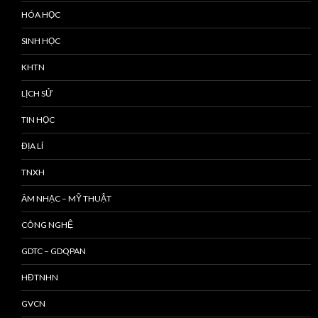
HÓA HỌC
SINH HỌC
KHTN
LỊCH SỬ
TIN HỌC
ĐỊA LÍ
TNXH
ÂM NHẠC – MỸ THUẬT
CÔNG NGHỆ
GDTC – GDQPAN
HĐTNHN
GVCN