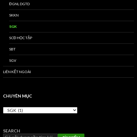
ĐGNL DGTD
SKKN
SGK
SCĐ HỌC TẬP
SBT
SGV
LIÊN KẾT NGOÀI
CHUYÊN MỤC
C
H
U
Y
SEARCH
Ê