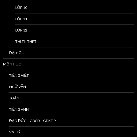
LỚP 10
LỚP 11
LỚP 12
THI TN THPT
ĐẠI HỌC
MÔN HỌC
TIẾNG VIỆT
NGỮ VĂN
TOÁN
TIẾNG ANH
ĐẠO ĐỨC – GDCD – GDKT PL
VẬT LÝ