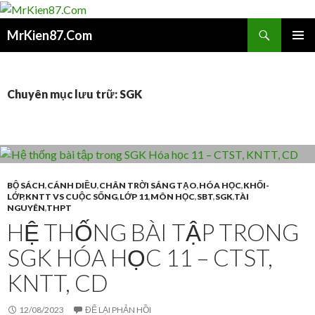
Tìm
MrKien87.Com
kiếm
CHUYỂN
TRÌNH
ĐẾN
ĐƠN
NỘI
CƠ SỞ
DUNG
Chuyên mục lưu trữ: SGK
BỘ SÁCH
,
CÁNH DIỀU
,
CHÂN TRỜI SÁNG TẠO
,
HÓA HỌC
,
KHỐI-
LỚP
,
KNTT VS CUỘC SỐNG
,
LỚP 11
,
MÔN HỌC
,
SBT
,
SGK
,
TÀI
NGUYÊN
,
THPT
HỆ THỐNG BÀI TẬP TRONG
SGK HÓA HỌC 11 – CTST,
KNTT, CD
12/08/2023
ĐỂ LẠI PHẢN HỒI