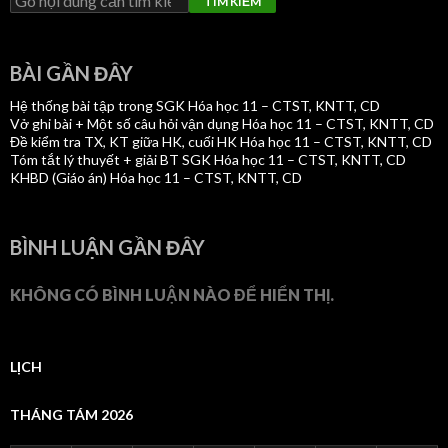
N
TÌM KIẾM
M
Ụ
C
BÀI GẦN ĐÂY
Hệ thống bài tập trong SGK Hóa học 11 – CTST, KNTT, CD
Vở ghi bài + Một số câu hỏi vận dụng Hóa học 11 – CTST, KNTT, CD
Đề kiểm tra TX, KT giữa HK, cuối HK Hóa học 11 – CTST, KNTT, CD
Tóm tắt lý thuyết + giải BT SGK Hóa học 11 – CTST, KNTT, CD
KHBD (Giáo án) Hóa học 11 – CTST, KNTT, CD
BÌNH LUẬN GẦN ĐÂY
KHÔNG CÓ BÌNH LUẬN NÀO ĐỂ HIỂN THỊ.
LỊCH
THÁNG TÁM 2026