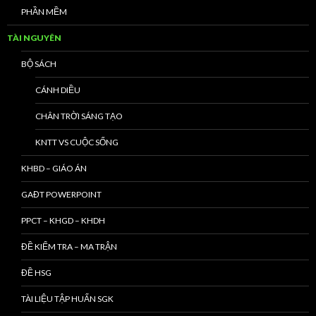
PHẦN MỀM
TÀI NGUYÊN
BỘ SÁCH
CÁNH DIỀU
CHÂN TRỜI SÁNG TẠO
KNTT VS CUỘC SỐNG
KHBD – GIÁO ÁN
GAĐT POWERPOINT
PPCT – KHGD – KHDH
ĐỀ KIỂM TRA – MA TRẬN
ĐỀ HSG
TÀI LIỆU TẬP HUẤN SGK