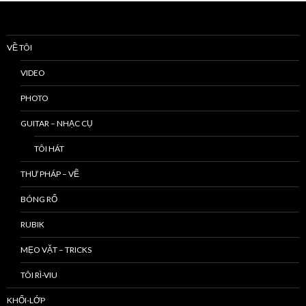
VỀ TÔI
VIDEO
PHOTO
GUITAR – NHẠC CỤ
TÔI HÁT
THƯ PHÁP – VẼ
BÓNG RỔ
RUBIK
MẸO VẶT – TRICKS
TÔI RÌ-VIU
KHỐI-LỚP