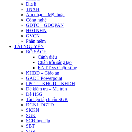
Địa lí
TNXH
Âm nhạc – Mỹ thuật
Công nghệ
GDTC – GDQPAN
HĐTNHN
GVCN
Phần mềm
TÀI NGUYÊN
BỘ SÁCH
Cánh diều
Chân trời sáng tạo
KNTT vs Cuộc sống
KHBD – Giáo án
GAĐT Powerpoint
PPCT – KHGD – KHDH
Đề kiểm tra – Ma trận
Đề HSG
Tài liệu tập huấn SGK
ĐGNL DGTD
SKKN
SGK
SCĐ học tập
SBT
SGV