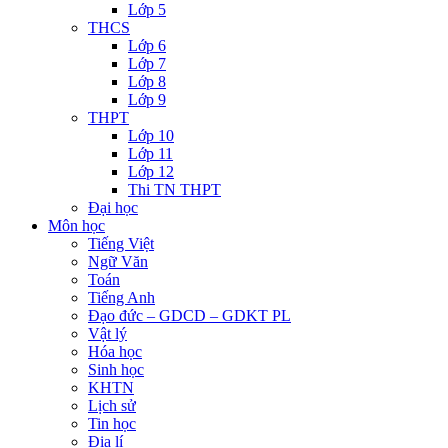
Lớp 5
THCS
Lớp 6
Lớp 7
Lớp 8
Lớp 9
THPT
Lớp 10
Lớp 11
Lớp 12
Thi TN THPT
Đại học
Môn học
Tiếng Việt
Ngữ Văn
Toán
Tiếng Anh
Đạo đức – GDCD – GDKT PL
Vật lý
Hóa học
Sinh học
KHTN
Lịch sử
Tin học
Địa lí