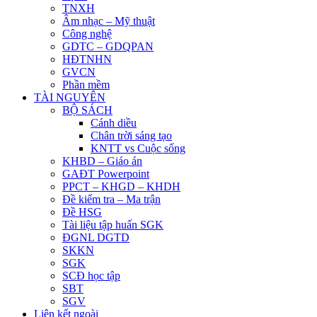
TNXH
Âm nhạc – Mỹ thuật
Công nghệ
GDTC – GDQPAN
HĐTNHN
GVCN
Phần mềm
TÀI NGUYÊN
BỘ SÁCH
Cánh diều
Chân trời sáng tạo
KNTT vs Cuộc sống
KHBD – Giáo án
GAĐT Powerpoint
PPCT – KHGD – KHDH
Đề kiểm tra – Ma trận
Đề HSG
Tài liệu tập huấn SGK
ĐGNL DGTD
SKKN
SGK
SCĐ học tập
SBT
SGV
Liên kết ngoài