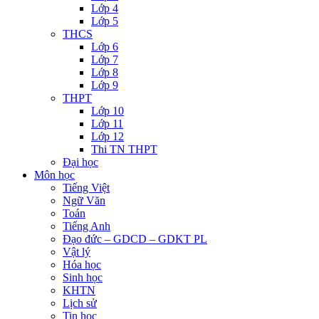
Lớp 4
Lớp 5
THCS
Lớp 6
Lớp 7
Lớp 8
Lớp 9
THPT
Lớp 10
Lớp 11
Lớp 12
Thi TN THPT
Đại học
Môn học
Tiếng Việt
Ngữ Văn
Toán
Tiếng Anh
Đạo đức – GDCD – GDKT PL
Vật lý
Hóa học
Sinh học
KHTN
Lịch sử
Tin học