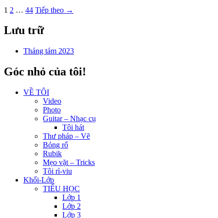
1
2
…
44
Tiếp theo →
Lưu trữ
Tháng tám 2023
Góc nhỏ của tôi!
VỀ TÔI
Video
Photo
Guitar – Nhạc cụ
Tôi hát
Thư pháp – Vẽ
Bóng rổ
Rubik
Mẹo vặt – Tricks
Tôi rì-viu
Khối-Lớp
TIỂU HỌC
Lớp 1
Lớp 2
Lớp 3