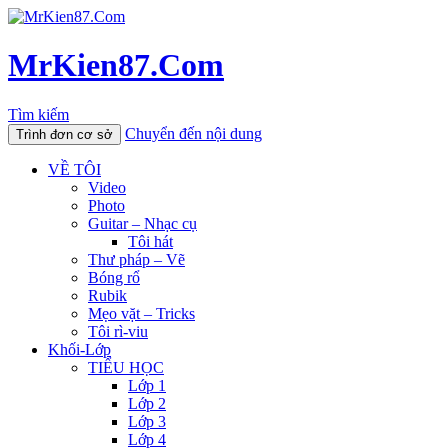
MrKien87.Com
Tìm kiếm
Chuyển đến nội dung
Trình đơn cơ sở
VỀ TÔI
Video
Photo
Guitar – Nhạc cụ
Tôi hát
Thư pháp – Vẽ
Bóng rổ
Rubik
Mẹo vặt – Tricks
Tôi rì-viu
Khối-Lớp
TIỂU HỌC
Lớp 1
Lớp 2
Lớp 3
Lớp 4