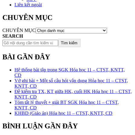
Liên kết ngoài
CHUYÊN MỤC
CHUYÊN MỤC
SEARCH
Tìm kiếm
BÀI GẦN ĐÂY
Hệ thống bài tập trong SGK Hóa học 11 – CTST, KNTT,
CD
Vở ghi bài + Một số câu hỏi vận dụng Hóa học 11 – CTST,
KNTT, CD
Đề kiểm tra TX, KT giữa HK, cuối HK Hóa học 11 – CTST,
KNTT, CD
Tóm tắt lý thuyết + giải BT SGK Hóa học 11 – CTST,
KNTT, CD
KHBD (Giáo án) Hóa học 11 – CTST, KNTT, CD
BÌNH LUẬN GẦN ĐÂY