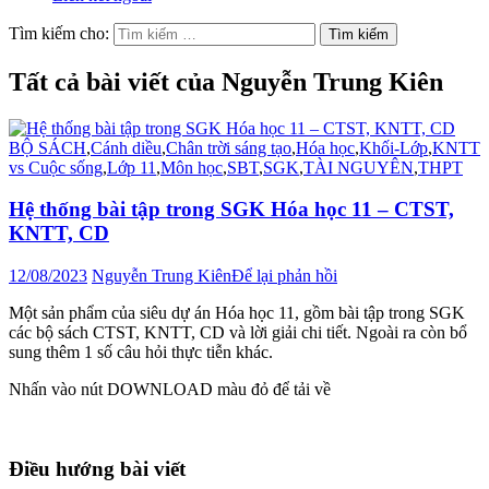
Tìm kiếm cho:
Tất cả bài viết của Nguyễn Trung Kiên
BỘ SÁCH
,
Cánh diều
,
Chân trời sáng tạo
,
Hóa học
,
Khối-Lớp
,
KNTT
vs Cuộc sống
,
Lớp 11
,
Môn học
,
SBT
,
SGK
,
TÀI NGUYÊN
,
THPT
Hệ thống bài tập trong SGK Hóa học 11 – CTST,
KNTT, CD
12/08/2023
Nguyễn Trung Kiên
Để lại phản hồi
Một sản phẩm của siêu dự án Hóa học 11, gồm bài tập trong SGK
các bộ sách CTST, KNTT, CD và lời giải chi tiết. Ngoài ra còn bổ
sung thêm 1 số câu hỏi thực tiễn khác.
Nhấn vào nút DOWNLOAD màu đỏ để tải về
Điều hướng bài viết