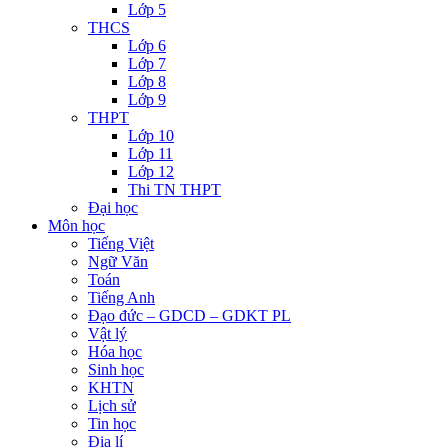
Lớp 5
THCS
Lớp 6
Lớp 7
Lớp 8
Lớp 9
THPT
Lớp 10
Lớp 11
Lớp 12
Thi TN THPT
Đại học
Môn học
Tiếng Việt
Ngữ Văn
Toán
Tiếng Anh
Đạo đức – GDCD – GDKT PL
Vật lý
Hóa học
Sinh học
KHTN
Lịch sử
Tin học
Địa lí