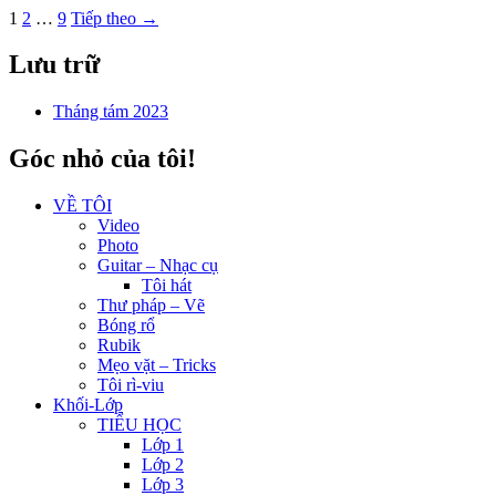
1
2
…
9
Tiếp theo →
Lưu trữ
Tháng tám 2023
Góc nhỏ của tôi!
VỀ TÔI
Video
Photo
Guitar – Nhạc cụ
Tôi hát
Thư pháp – Vẽ
Bóng rổ
Rubik
Mẹo vặt – Tricks
Tôi rì-viu
Khối-Lớp
TIỂU HỌC
Lớp 1
Lớp 2
Lớp 3