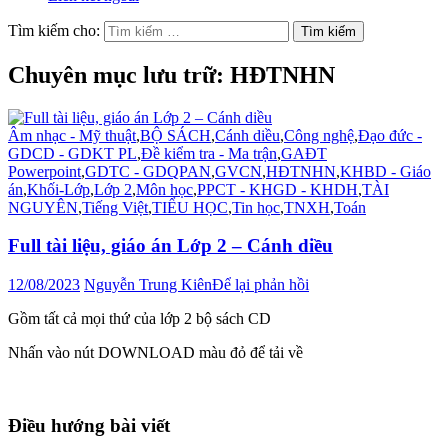
Tìm kiếm cho:
Chuyên mục lưu trữ: HĐTNHN
Âm nhạc - Mỹ thuật
,
BỘ SÁCH
,
Cánh diều
,
Công nghệ
,
Đạo đức -
GDCD - GDKT PL
,
Đề kiểm tra - Ma trận
,
GAĐT
Powerpoint
,
GDTC - GDQPAN
,
GVCN
,
HĐTNHN
,
KHBD - Giáo
án
,
Khối-Lớp
,
Lớp 2
,
Môn học
,
PPCT - KHGD - KHDH
,
TÀI
NGUYÊN
,
Tiếng Việt
,
TIỂU HỌC
,
Tin học
,
TNXH
,
Toán
Full tài liệu, giáo án Lớp 2 – Cánh diều
12/08/2023
Nguyễn Trung Kiên
Để lại phản hồi
Gồm tất cả mọi thứ của lớp 2 bộ sách CD
Nhấn vào nút DOWNLOAD màu đỏ để tải về
Điều hướng bài viết