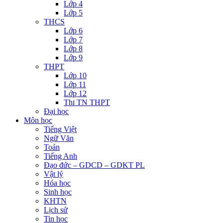
Lớp 4
Lớp 5
THCS
Lớp 6
Lớp 7
Lớp 8
Lớp 9
THPT
Lớp 10
Lớp 11
Lớp 12
Thi TN THPT
Đại học
Môn học
Tiếng Việt
Ngữ Văn
Toán
Tiếng Anh
Đạo đức – GDCD – GDKT PL
Vật lý
Hóa học
Sinh học
KHTN
Lịch sử
Tin học