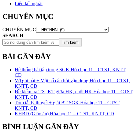
Liên kết ngoài
CHUYÊN MỤC
CHUYÊN MỤC
SEARCH
Tìm kiếm
BÀI GẦN ĐÂY
Hệ thống bài tập trong SGK Hóa học 11 – CTST, KNTT,
CD
Vở ghi bài + Một số câu hỏi vận dụng Hóa học 11 – CTST,
KNTT, CD
Đề kiểm tra TX, KT giữa HK, cuối HK Hóa học 11 – CTST,
KNTT, CD
Tóm tắt lý thuyết + giải BT SGK Hóa học 11 – CTST,
KNTT, CD
KHBD (Giáo án) Hóa học 11 – CTST, KNTT, CD
BÌNH LUẬN GẦN ĐÂY