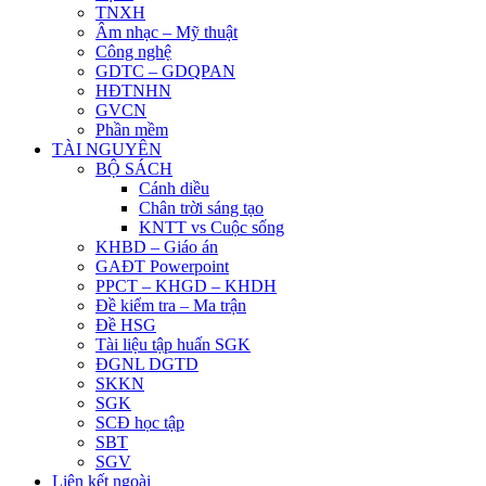
TNXH
Âm nhạc – Mỹ thuật
Công nghệ
GDTC – GDQPAN
HĐTNHN
GVCN
Phần mềm
TÀI NGUYÊN
BỘ SÁCH
Cánh diều
Chân trời sáng tạo
KNTT vs Cuộc sống
KHBD – Giáo án
GAĐT Powerpoint
PPCT – KHGD – KHDH
Đề kiểm tra – Ma trận
Đề HSG
Tài liệu tập huấn SGK
ĐGNL DGTD
SKKN
SGK
SCĐ học tập
SBT
SGV
Liên kết ngoài