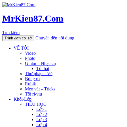
MrKien87.Com
Tìm kiếm
Chuyển đến nội dung
Trình đơn cơ sở
VỀ TÔI
Video
Photo
Guitar – Nhạc cụ
Tôi hát
Thư pháp – Vẽ
Bóng rổ
Rubik
Mẹo vặt – Tricks
Tôi rì-viu
Khối-Lớp
TIỂU HỌC
Lớp 1
Lớp 2
Lớp 3
Lớp 4