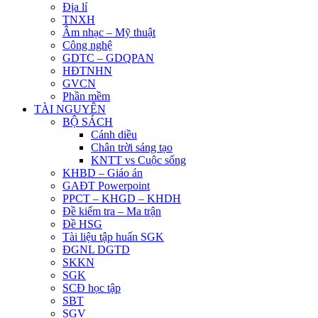
Địa lí
TNXH
Âm nhạc – Mỹ thuật
Công nghệ
GDTC – GDQPAN
HĐTNHN
GVCN
Phần mềm
TÀI NGUYÊN
BỘ SÁCH
Cánh diều
Chân trời sáng tạo
KNTT vs Cuộc sống
KHBD – Giáo án
GAĐT Powerpoint
PPCT – KHGD – KHDH
Đề kiểm tra – Ma trận
Đề HSG
Tài liệu tập huấn SGK
ĐGNL DGTD
SKKN
SGK
SCĐ học tập
SBT
SGV