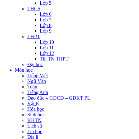
Lớp 5
THCS
Lớp 6
Lớp 7
Lớp 8
Lớp 9
THPT
Lớp 10
Lớp 11
Lớp 12
Thi TN THPT
Đại học
Môn học
Tiếng Việt
Ngữ Văn
Toán
Tiếng Anh
Đạo đức – GDCD – GDKT PL
Vật lý
Hóa học
Sinh học
KHTN
Lịch sử
Tin học
Địa lí