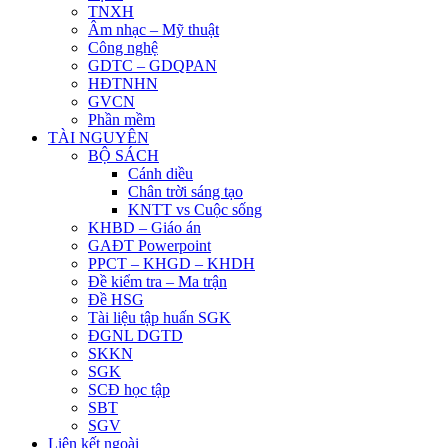
TNXH
Âm nhạc – Mỹ thuật
Công nghệ
GDTC – GDQPAN
HĐTNHN
GVCN
Phần mềm
TÀI NGUYÊN
BỘ SÁCH
Cánh diều
Chân trời sáng tạo
KNTT vs Cuộc sống
KHBD – Giáo án
GAĐT Powerpoint
PPCT – KHGD – KHDH
Đề kiểm tra – Ma trận
Đề HSG
Tài liệu tập huấn SGK
ĐGNL DGTD
SKKN
SGK
SCĐ học tập
SBT
SGV
Liên kết ngoài