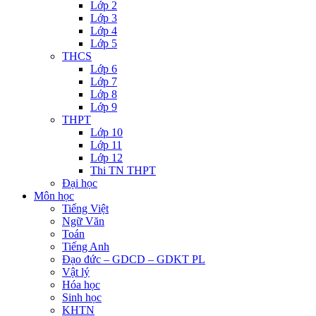
Lớp 2
Lớp 3
Lớp 4
Lớp 5
THCS
Lớp 6
Lớp 7
Lớp 8
Lớp 9
THPT
Lớp 10
Lớp 11
Lớp 12
Thi TN THPT
Đại học
Môn học
Tiếng Việt
Ngữ Văn
Toán
Tiếng Anh
Đạo đức – GDCD – GDKT PL
Vật lý
Hóa học
Sinh học
KHTN