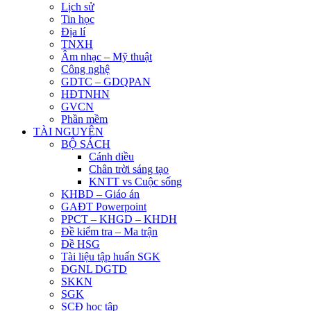
Lịch sử
Tin học
Địa lí
TNXH
Âm nhạc – Mỹ thuật
Công nghệ
GDTC – GDQPAN
HĐTNHN
GVCN
Phần mềm
TÀI NGUYÊN
BỘ SÁCH
Cánh diều
Chân trời sáng tạo
KNTT vs Cuộc sống
KHBD – Giáo án
GAĐT Powerpoint
PPCT – KHGD – KHDH
Đề kiểm tra – Ma trận
Đề HSG
Tài liệu tập huấn SGK
ĐGNL DGTD
SKKN
SGK
SCĐ học tập