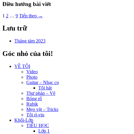
Điều hướng bài viết
1
2
…
9
Tiếp theo →
Lưu trữ
Tháng tám 2023
Góc nhỏ của tôi!
VỀ TÔI
Video
Photo
Guitar – Nhạc cụ
Tôi hát
Thư pháp – Vẽ
Bóng rổ
Rubik
Mẹo vặt – Tricks
Tôi rì-viu
Khối-Lớp
TIỂU HỌC
Lớp 1