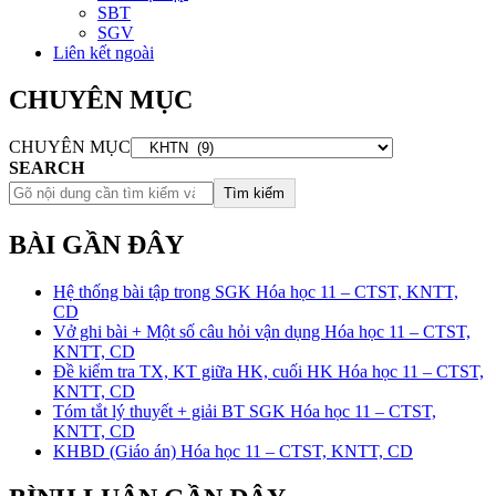
SBT
SGV
Liên kết ngoài
CHUYÊN MỤC
CHUYÊN MỤC
SEARCH
Tìm kiếm
BÀI GẦN ĐÂY
Hệ thống bài tập trong SGK Hóa học 11 – CTST, KNTT,
CD
Vở ghi bài + Một số câu hỏi vận dụng Hóa học 11 – CTST,
KNTT, CD
Đề kiểm tra TX, KT giữa HK, cuối HK Hóa học 11 – CTST,
KNTT, CD
Tóm tắt lý thuyết + giải BT SGK Hóa học 11 – CTST,
KNTT, CD
KHBD (Giáo án) Hóa học 11 – CTST, KNTT, CD