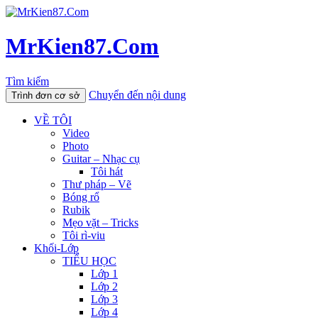
MrKien87.Com
Tìm kiếm
Chuyển đến nội dung
Trình đơn cơ sở
VỀ TÔI
Video
Photo
Guitar – Nhạc cụ
Tôi hát
Thư pháp – Vẽ
Bóng rổ
Rubik
Mẹo vặt – Tricks
Tôi rì-viu
Khối-Lớp
TIỂU HỌC
Lớp 1
Lớp 2
Lớp 3
Lớp 4