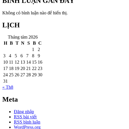
BÌNH LUẬN GẦN ĐÂY
Không có bình luận nào để hiển thị.
LỊCH
Tháng tám 2026
H
B
T
N
S
B
C
1
2
3
4
5
6
7
8
9
10
11
12
13
14
15
16
17
18
19
20
21
22
23
24
25
26
27
28
29
30
31
« Th8
Meta
Đăng nhập
RSS bài viết
RSS bình luận
WordPress.org