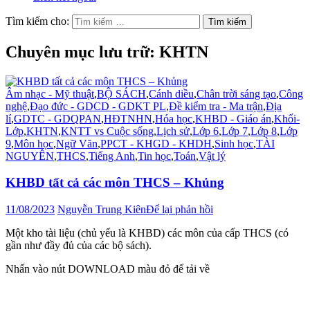
Tìm kiếm cho:
Chuyên mục lưu trữ: KHTN
Âm nhạc - Mỹ thuật
,
BỘ SÁCH
,
Cánh diều
,
Chân trời sáng tạo
,
Công
nghệ
,
Đạo đức - GDCD - GDKT PL
,
Đề kiểm tra - Ma trận
,
Địa
lí
,
GDTC - GDQPAN
,
HĐTNHN
,
Hóa học
,
KHBD - Giáo án
,
Khối-
Lớp
,
KHTN
,
KNTT vs Cuộc sống
,
Lịch sử
,
Lớp 6
,
Lớp 7
,
Lớp 8
,
Lớp
9
,
Môn học
,
Ngữ Văn
,
PPCT - KHGD - KHDH
,
Sinh học
,
TÀI
NGUYÊN
,
THCS
,
Tiếng Anh
,
Tin học
,
Toán
,
Vật lý
KHBD tất cả các môn THCS – Khủng
11/08/2023
Nguyễn Trung Kiên
Để lại phản hồi
Một kho tài liệu (chủ yếu là KHBD) các môn của cấp THCS (có
gần như đầy đủ của các bộ sách).
Nhấn vào nút DOWNLOAD màu đỏ để tải về